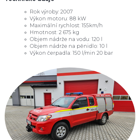
Rok výroby: 2007
Výkon motoru: 88 kW
Maximální rychlost: 155km/h
Hmotnost: 2 675 kg
Objem nádrže na vodu: 120 l
Objem nádrže na pěnidlo: 10 l
Výkon čerpadla: 150 l/min 20 bar